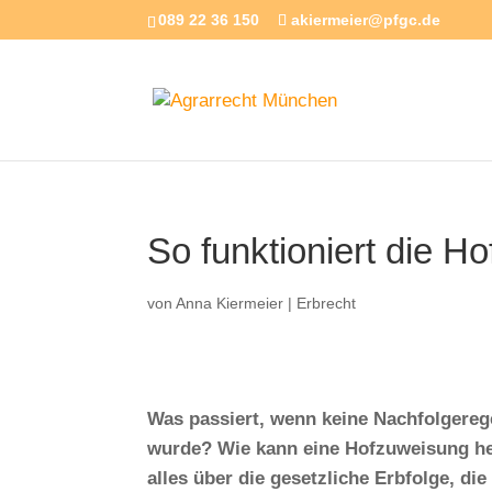
089 22 36 150
akiermeier@pfgc.de
So funktioniert die H
von
Anna Kiermeier
|
Erbrecht
Was passiert, wenn keine Nachfolgerege
wurde? Wie kann eine Hofzuweisung helf
alles über die gesetzliche Erbfolge, d