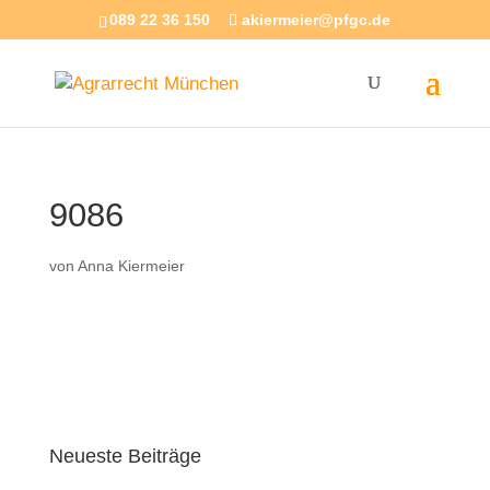
089 22 36 150
akiermeier@pfgc.de
9086
von
Anna Kiermeier
Neueste Beiträge