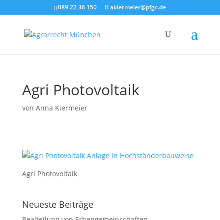
089 22 36 150
akiermeier@pfgc.de
Agri Photovoltaik
von
Anna Kiermeier
Agri Photovoltaik
Neueste Beiträge
Realteilung von Erbengemeinschaften