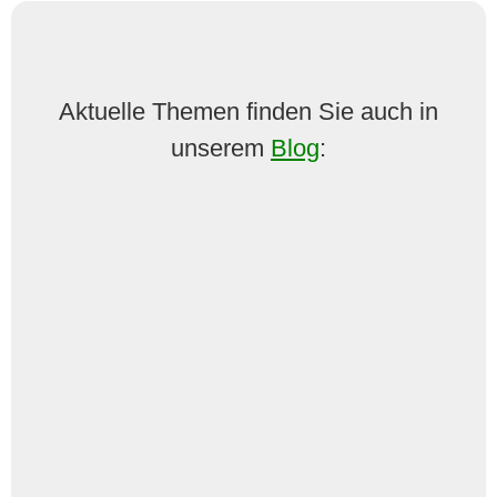
Aktuelle Themen finden Sie auch in
unserem
Blog
:
Sie haben mehrere Kinder oder sind Teil
einer Erbengemeinschaft und möchten
Ihren landwirtschaftlichen Betrieb